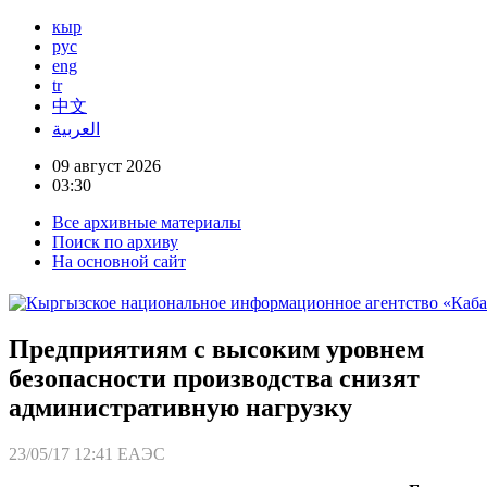
кыр
рус
eng
tr
中文
العربية
09 август 2026
03:30
Все архивные материалы
Поиск по архиву
На основной сайт
Предприятиям с высоким уровнем
безопасности производства снизят
административную нагрузку
23/05/17 12:41
ЕАЭС