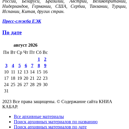
России, Беларуси, Бразилии, Австрии, Великобритании,
Нидерландов, Германии, США, Сербии, Танзании, Турции,
Испании, Китая, других стран.
Пресс-служба ЕЭК
По дате
август 2026
Пн
Вт
Ср
Чт
Пт
Сб
Вс
1
2
3
4
5
6
7
8
9
10
11
12
13
14
15
16
17
18
19
20
21
22
23
24
25
26
27
28
29
30
31
2023 Все права защищены. © Содержание сайта КНИА
КАБАР.
Все архивные материалы
Поиск архивных материалов по названию
Поиск архивных материалов по дате