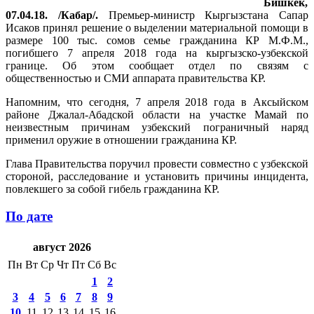
Бишкек,
07.04.18. /Кабар/.
Премьер-министр Кыргызстана Сапар
Исаков принял решение о выделении материальной помощи в
размере 100 тыс. сомов семье гражданина КР М.Ф.М.,
погибшего 7 апреля 2018 года на кыргызско-узбекской
границе. Об этом сообщает отдел по связям с
общественностью и СМИ аппарата правительства КР.
Напомним, что сегодня, 7 апреля 2018 года в Аксыйском
районе Джалал-Абадской области на участке Мамай по
неизвестным причинам узбекский пограничный наряд
применил оружие в отношении гражданина КР.
Глава Правительства поручил провести совместно с узбекской
стороной, расследование и установить причины инцидента,
повлекшего за собой гибель гражданина КР.
По дате
август 2026
Пн
Вт
Ср
Чт
Пт
Сб
Вс
1
2
3
4
5
6
7
8
9
10
11
12
13
14
15
16