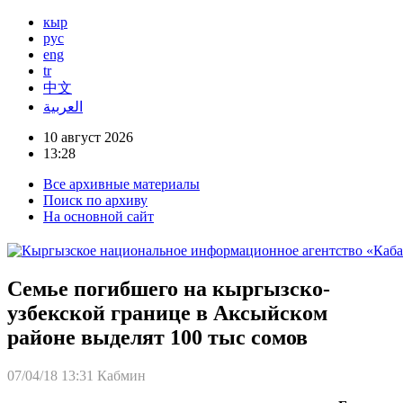
кыр
рус
eng
tr
中文
العربية
10 август 2026
13:28
Все архивные материалы
Поиск по архиву
На основной сайт
Семье погибшего на кыргызско-
узбекской границе в Аксыйском
районе выделят 100 тыс сомов
07/04/18 13:31
Кабмин