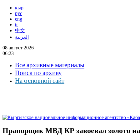
кыр
рус
eng
tr
中文
العربية
08 август 2026
06:23
Все архивные материалы
Поиск по архиву
На основной сайт
Прапорщик МВД КР завоевал золото на