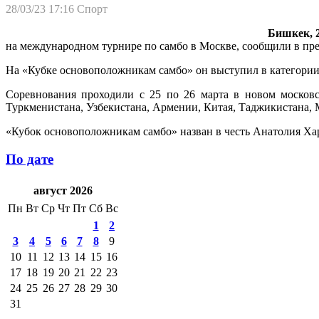
28/03/23 17:16
Спорт
Бишкек, 2
на международном турнире по самбо в Москве, сообщили в пр
На «Кубке основоположникам самбо» он выступил в категории
Соревнования проходили с 25 по 26 марта в новом московс
Туркменистана, Узбекистана, Армении, Китая, Таджикистана, 
«Кубок основоположникам самбо» назван в честь Анатолия Ха
По дате
август 2026
Пн
Вт
Ср
Чт
Пт
Сб
Вс
1
2
3
4
5
6
7
8
9
10
11
12
13
14
15
16
17
18
19
20
21
22
23
24
25
26
27
28
29
30
31