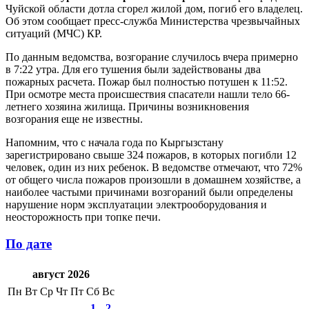
Чуйской области дотла сгорел жилой дом, погиб его владелец.
Об этом сообщает пресс-служба Министерства чрезвычайных
ситуаций (МЧС) КР.
По данным ведомства, возгорание случилось вчера примерно
в 7:22 утра. Для его тушения были задействованы два
пожарных расчета. Пожар был полностью потушен к 11:52.
При осмотре места происшествия спасатели нашли тело 66-
летнего хозяина жилища. Причины возникновения
возгорания еще не известны.
Напомним, что с начала года по Кыргызстану
зарегистрировано свыше 324 пожаров, в которых погибли 12
человек, один из них ребенок. В ведомстве отмечают, что 72%
от общего числа пожаров произошли в домашнем хозяйстве, а
наиболее частыми причинами возгораний были определены
нарушение норм эксплуатации электрооборудования и
неосторожность при топке печи.
По дате
август 2026
Пн
Вт
Ср
Чт
Пт
Сб
Вс
1
2