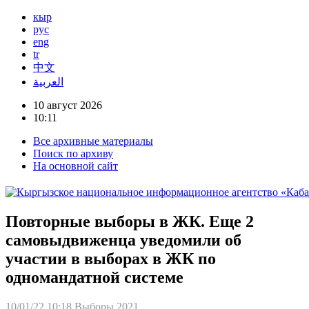
кыр
рус
eng
tr
中文
العربية
10 август 2026
10:11
Все архивные материалы
Поиск по архиву
На основной сайт
Повторные выборы в ЖК. Еще 2
самовыдвиженца уведомили об
участии в выборах в ЖК по
одномандатной системе
10/01/22 10:18
Выборы 2021