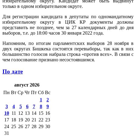
избирательному округу. Кандидат может быть выдвинут
только в одном избирательном округе.
Для регистрации кандидата в депутаты по одномандатному
избирательному округу в ЦИК КР документы должны
представить не позднее, чем за 27 календарных дней до дня
выборов, т.е. до 18:00 часов 30 января 2022 года.
Напомним, по итогам парламентских выборов 28 ноября в
двух округах Бишкека состоятся перевыборы, так как в них
большинство голосов набрала строка «против всех». В связи с
чем голосование признано несостоявшимся.
По дате
август 2026
Пн
Вт
Ср
Чт
Пт
Сб
Вс
1
2
3
4
5
6
7
8
9
10
11
12
13
14
15
16
17
18
19
20
21
22
23
24
25
26
27
28
29
30
31