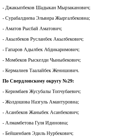
- Джакыпбеков Шадыкан Мырзаканович;
- Сурабалдиева Эльвира Жыргалбековна;
- Аматов Рысбай Аматович;
- Акылбеков Русланбек Акылбекович;
- Гапаров Адылбек Абдикаримович;
- Момбеков Рыскелди Чыныбекович;
- Кермалиев Таалайбек Женишович.
По Свердловскому округу №29:
- Керимбаев Жусубалы Топчубаевич;
- Жолдошова Назгуль Амантуровна;
- Асанбеков Жаныбек Асанбекович;
- Алмамбетова Гуля Идиновна;
- Бейшенбаев Эдиль Нурбекович;