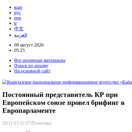
кыр
рус
eng
tr
中文
العربية
09 август 2026
05:25
Все архивные материалы
Поиск по архиву
На основной сайт
Постоянный представитель КР при
Европейском союзе провел брифинг в
Европарламенте
29/11/23 11:37
Политика