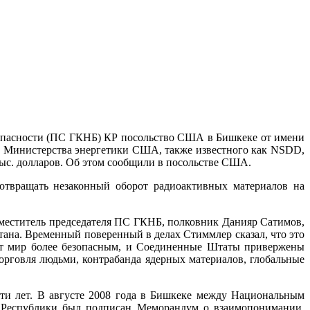
зопасности (ПС ГКНБ) КР посольство США в Бишкеке от имени
 Министерства энергетики США, также известного как NSDD,
ыс. долларов. Об этом сообщили в посольстве США.
отвращать незаконный оборот радиоактивных материалов на
меститель председателя ПС ГКНБ, полковник Данияр Сатимов,
ана. Временный поверенный в делах Стиммлер сказал, что это
ают мир более безопасным, и Соединенные Штаты привержены
торговля людьми, контрабанда ядерных материалов, глобальные
ти лет. В августе 2008 года в Бишкеке между Национальным
 Республики был подписан Меморандум о взаимопонимании,