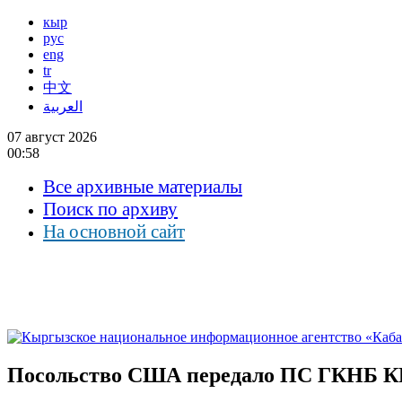
кыр
рус
eng
tr
中文
العربية
07 август 2026
00:58
Все архивные материалы
Поиск по архиву
На основной сайт
Посольство США передало ПС ГКНБ КР о