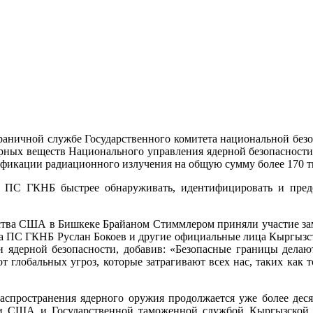
раничной службе Государственного комитета национальной бе
рных веществ Национального управления ядерной безопасности
ификации радиационного излучения на общую сумму более 170 т
ам ПС ГКНБ быстрее обнаруживать, идентифицировать и пред
ства США в Бишкеке Брайаном Стиммлером приняли участие за
ва ПС ГКНБ Руслан Бокоев и другие официальные лица Кыргызст
сти ядерной безопасности, добавив: «Безопасные границы дел
 глобальных угроз, которые затрагивают всех нас, таких как 
пространения ядерного оружия продолжается уже более деся
ики США и Государственной таможенной службой Кыргызской