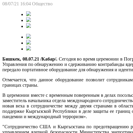
08/07/21 16:04
Общество
Бишкек, 08.07.21 /Кабар/.
Сегодня во время церемонии в Пог
Управления по обнаружению и сдерживанию контрабанды яде
передало портативное оборудование для обнаружения и идент
Отмечается, что данное оборудование позволит сотрудник
границах страны.
В церемонии вместе с временным поверенным в делах посоль
заместитель начальника отдела международного сотрудничест
новая веха в сотрудничестве между двумя странами в обла
поддержке Кыргызской Республики в деле защиты ее границ от
пандемии и международный терроризм».
"Сотрудничество США и Кыргызстана по предотвращению рас
управлением ядерной безопасности Министерства энергет