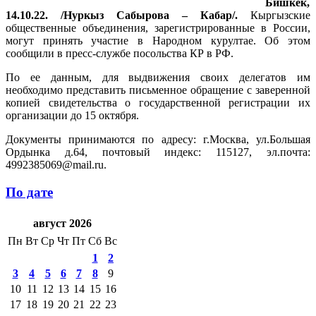
Бишкек,
14.10.22. /Нуркыз Сабырова – Кабар/.
Кыргызские
общественные объединения, зарегистрированные в России,
могут принять участие в Народном курултае. Об этом
сообщили в пресс-службе посольства КР в РФ.
По ее данным, для выдвижения своих делегатов им
необходимо представить письменное обращение с заверенной
копией свидетельства о государственной регистрации их
организации до 15 октября.
Документы принимаются по адресу: г.Москва, ул.Большая
Ордынка д.64, почтовый индекс: 115127, эл.почта:
4992385069@mail.ru.
По дате
август 2026
Пн
Вт
Ср
Чт
Пт
Сб
Вс
1
2
3
4
5
6
7
8
9
10
11
12
13
14
15
16
17
18
19
20
21
22
23