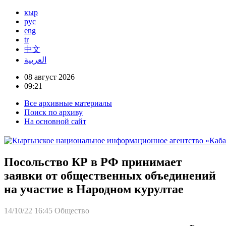
кыр
рус
eng
tr
中文
العربية
08 август 2026
09:21
Все архивные материалы
Поиск по архиву
На основной сайт
Посольство КР в РФ принимает
заявки от общественных объединений
на участие в Народном курултае
14/10/22 16:45
Общество