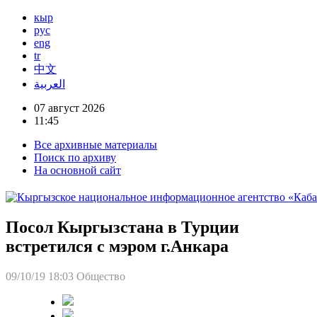
кыр
рус
eng
tr
中文
العربية
07 август 2026
11:45
Все архивные материалы
Поиск по архиву
На основной сайт
Посол Кыргызстана в Турции
встретился с мэром г.Анкара
09/10/19 18:03
Общество