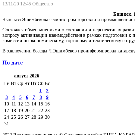
13/11/20 12:45
Общество
Бишкек, 1
Чынгыза Эшимбекова с министром торговли и промышленности
Состоялся обмен мнениями о состоянии и перспективах разви
вопросу активизации взаимодействия в рамках подготовки к 
комиссии по экономическому, торговому и техническому сотруд
В заключении беседы Ч.Эшимбеков проинформировал катарскую 
По дате
август 2026
Пн
Вт
Ср
Чт
Пт
Сб
Вс
1
2
3
4
5
6
7
8
9
10
11
12
13
14
15
16
17
18
19
20
21
22
23
24
25
26
27
28
29
30
31
2023 Все права защищены. © Содержание сайта КНИА КАБАР