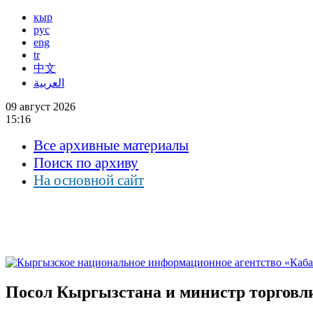
кыр
рус
eng
tr
中文
العربية
09 август 2026
15:16
Все архивные материалы
Поиск по архиву
На основной сайт
Посол Кыргызстана и министр торговл