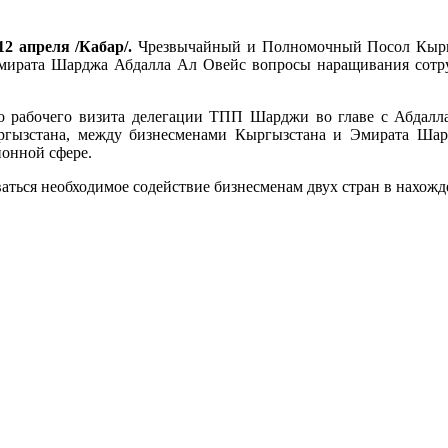
12 апреля /Кабар/.
Чрезвычайный и Полномочный Посол Кыргы
мирата Шарджа Абдалла Ал Овейс вопросы наращивания сотр
го рабочего визита делегации ТПП Шарджи во главе с Абдалла
ызстана, между бизнесменами Кыргызстана и Эмирата Шард
онной сфере.
аться необходимое содействие бизнесменам двух стран в нахожд