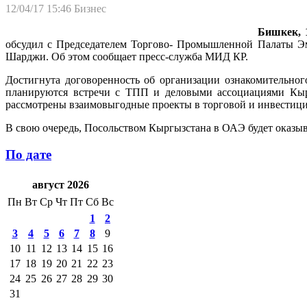
12/04/17 15:46
Бизнес
Бишкек, 
обсудил с Председателем Торгово- Промышленной Палаты Э
Шарджи. Об этом сообщает пресс-служба МИД КР.
Достигнута договоренность об организации ознакомительно
планируются встречи с ТПП и деловыми ассоциациями Кырг
рассмотрены взаимовыгодные проекты в торговой и инвестици
В свою очередь, Посольством Кыргызстана в ОАЭ будет оказыв
По дате
август 2026
Пн
Вт
Ср
Чт
Пт
Сб
Вс
1
2
3
4
5
6
7
8
9
10
11
12
13
14
15
16
17
18
19
20
21
22
23
24
25
26
27
28
29
30
31