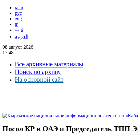
кыр
рус
eng
tr
中文
العربية
08 август 2026
17:48
Все архивные материалы
Поиск по архиву
На основной сайт
Посол КР в ОАЭ и Председатель ТПП Э