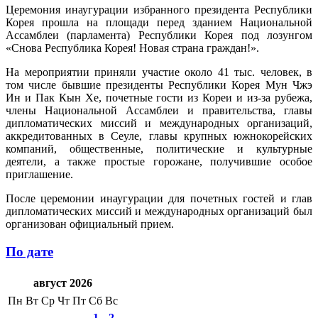
Церемония инаугурации избранного президента Республики
Корея прошла на площади перед зданием Национальной
Ассамблеи (парламента) Республики Корея под лозунгом
«Снова Республика Корея! Новая страна граждан!».
На мероприятии приняли участие около 41 тыс. человек, в
том числе бывшие президенты Республики Корея Мун Чжэ
Ин и Пак Кын Хе, почетные гости из Кореи и из-за рубежа,
члены Национальной Ассамблеи и правительства, главы
дипломатических миссий и международных организаций,
аккредитованных в Сеуле, главы крупных южнокорейских
компаний, общественные, политические и культурные
деятели, а также простые горожане, получившие особое
приглашение.
После церемонии инаугурации для почетных гостей и глав
дипломатических миссий и международных организаций был
организован официальный прием.
По дате
август 2026
Пн
Вт
Ср
Чт
Пт
Сб
Вс
1
2