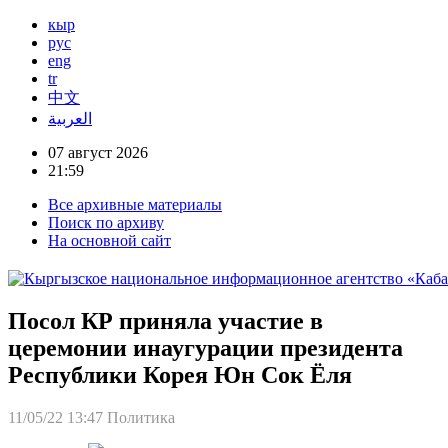
кыр
рус
eng
tr
中文
العربية
07 август 2026
21:59
Все архивные материалы
Поиск по архиву
На основной сайт
Посол КР приняла участие в
церемонии инаугурации президента
Республики Корея Юн Сок Ёля
11/05/22 13:47
Политика