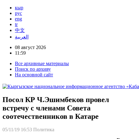
кыр
рус
eng
tr
中文
العربية
08 август 2026
11:59
Все архивные материалы
Поиск по архиву
На основной сайт
Посол КР Ч.Эшимбеков провел
встречу с членами Совета
соотечественников в Катаре
05/11/19 16:53
Политика