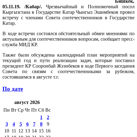
Бишкек,
05.11.19. /Кабар/.
Чрезвычайный и Полномочный посол
Кыргызстана в Государстве Катар Чынгыз Эшимбеков провел
встречу с членами Совета соотечественников в Государстве
Катар.
В ходе встречи состоялся обстоятельный обмен мнениями по
актуальным для соотечественников вопросам, сообщает пресс-
служба МИД КР.
Также были обсуждены календарный план мероприятий на
текущий год и пути реализации задач, которые поставил
президент КР Сооронбай Жээнбеков в ходе Первого заседания
Совета по связям с соотечественниками за рубежом,
состоявшемся в августе т.г.
По дате
август 2026
Пн
Вт
Ср
Чт
Пт
Сб
Вс
1
2
3
4
5
6
7
8
9
10
11
12
13
14
15
16