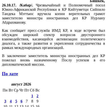
Бишкек,
26.10.17. /Кабар/.
Чрезвычайный и Полномочный посол
Южно-Африканской Республики в КР Кийтуметци Сийпило
Тандека Мэттьюс вручила копии верительных грамот
заместителю министра иностранных дел КР Нурлану
Абдрахманову.
Как сообщает пресс-служба ИМД КР, в ходе встречи был
обсужден широкий спектр вопросов двустороннего
взаимодействия, касающийся активизации политического
диалога, а также развития и укрепления сотрудничества в
рамках международных организаций.
В заключение заместитель министра иностранных дел КР
пожелал вновь назначенному Послу успехов в его
дипломатической миссии.
По дате
август 2026
Пн
Вт
Ср
Чт
Пт
Сб
Вс
1
2
3
4
5
6
7
8
9
10
11
12
13
14
15
16