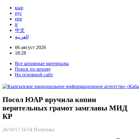
кыр
рус
eng
tr
中文
العربية
06 август 2026
18:28
Все архивные материалы
Поиск по архиву
На основной сайт
Посол ЮАР вручила копии
верительных грамот замглавы МИД
КР
26/10/17 16:54
Политика