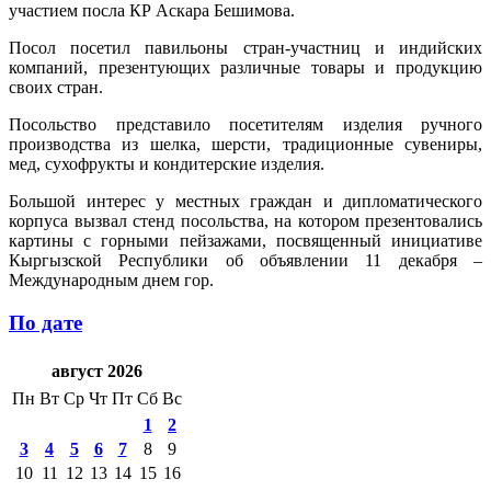
участием посла КР Аскара Бешимова.
Посол посетил павильоны стран-участниц и индийских
компаний, презентующих различные товары и продукцию
своих стран.
Посольство представило посетителям изделия ручного
производства из шелка, шерсти, традиционные сувениры,
мед, сухофрукты и кондитерские изделия.
Большой интерес у местных граждан и дипломатического
корпуса вызвал стенд посольства, на котором презентовались
картины с горными пейзажами, посвященный инициативе
Кыргызской Республики об объявлении 11 декабря –
Международным днем гор.
По дате
август 2026
Пн
Вт
Ср
Чт
Пт
Сб
Вс
1
2
3
4
5
6
7
8
9
10
11
12
13
14
15
16