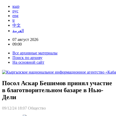
кыр
рус
eng
tr
中文
العربية
07 август 2026
09:00
Все архивные материалы
Поиск по архиву
На основной сайт
Посол Аскар Бешимов принял участие
в благотворительном базаре в Нью-
Дели
09/12/24 18:07
Общество