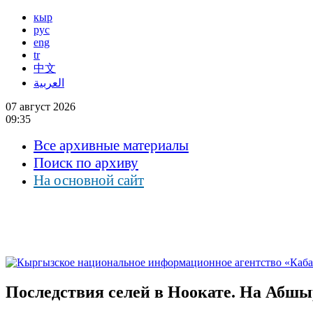
кыр
рус
eng
tr
中文
العربية
07 август 2026
09:35
Все архивные материалы
Поиск по архиву
На основной сайт
Последствия селей в Ноокате. На Абш