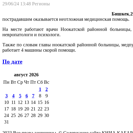
29/06/24 13:48
Регионы
Бишкек
,
2
пострадавшим оказывается неотложная медицинская помощь.
На месте работают врачи Ноокатской районной больницы
невропатологи и психологи.
Также по словам главы ноокатской районной больницы, медп
работает 4 машины скорой помощи.
По дате
август 2026
Пн
Вт
Ср
Чт
Пт
Сб
Вс
1
2
3
4
5
6
7
8
9
10
11
12
13
14
15
16
17
18
19
20
21
22
23
24
25
26
27
28
29
30
31
2023 Все права защищены. © Содержание сайта КНИА КАБАР