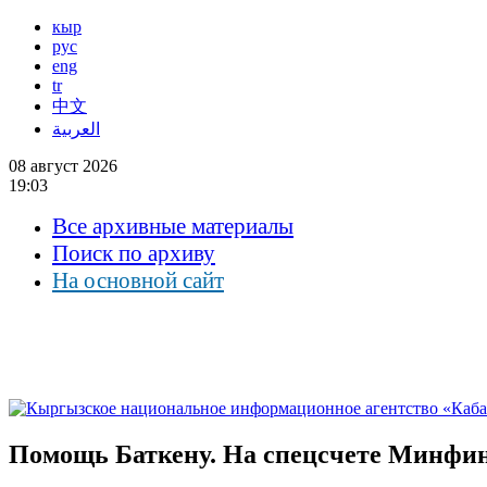
кыр
рус
eng
tr
中文
العربية
08 август 2026
19:03
Все архивные материалы
Поиск по архиву
На основной сайт
Помощь Баткену. На спецсчете Минфина