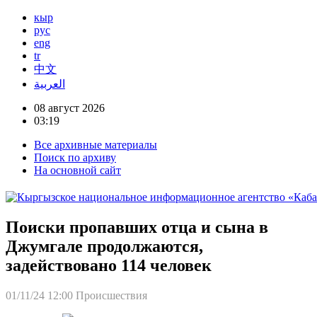
кыр
рус
eng
tr
中文
العربية
08 август 2026
03:19
Все архивные материалы
Поиск по архиву
На основной сайт
Поиски пропавших отца и сына в
Джумгале продолжаются,
задействовано 114 человек
01/11/24 12:00
Происшествия