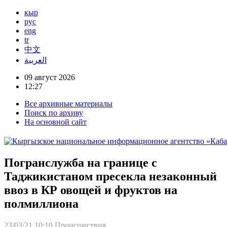
кыр
рус
eng
tr
中文
العربية
09 август 2026
12:27
Все архивные материалы
Поиск по архиву
На основной сайт
Погранслужба на границе с
Таджикистаном пресекла незаконный
ввоз в КР овощей и фруктов на
полмиллиона
23/03/21 10:10
Происшествия