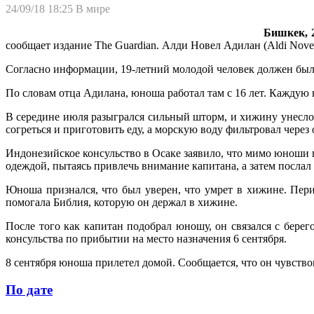
24/09/18 18:25
В мире
Бишкек, 2
сообщает издание The Guardian. Алди Новел Адилан (Aldi Novel
Согласно информации, 19-летний молодой человек должен был 
По словам отца Адилана, юноша работал там с 16 лет. Каждую н
В середине июля разыгрался сильный шторм, и хижину унесло 
согреться и приготовить еду, а морскую воду фильтровал через 
Индонезийское консульство в Осаке заявило, что мимо юноши п
одеждой, пытаясь привлечь внимание капитана, а затем послал
Юноша признался, что был уверен, что умрет в хижине. Пер
помогала Библия, которую он держал в хижине.
После того как капитан подобрал юношу, он связался с бере
консульства по прибытии на место назначения 6 сентября.
8 сентября юноша прилетел домой. Сообщается, что он чувство
По дате