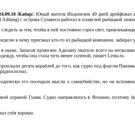
4.09.18 /Кабар/.
Юный житель Индонезии 49 дней дрейфовал в
 Adilang) с острова Сулавеси работал в плавучей рыбацкой хижи
следить за тем, чтобы в ней постоянно горел свет, привлекающ
еделю к нему приезжал кто-то из рыбацкой компании, забирал ул
в океан. Запасов провизии Адилану хватило всего на несколько
одежду, чтобы она стала чуть менее соленой, пишет Lenta.ru.
роплыли десять кораблей до того, как судно под флагом Панамы 
 радиосигнал.
иодически его посещали мысли о самоубийстве, но он вспомина
говой охраной Гуама. Судно направлялось в Японию, поэтому 
вал себя хорошо.