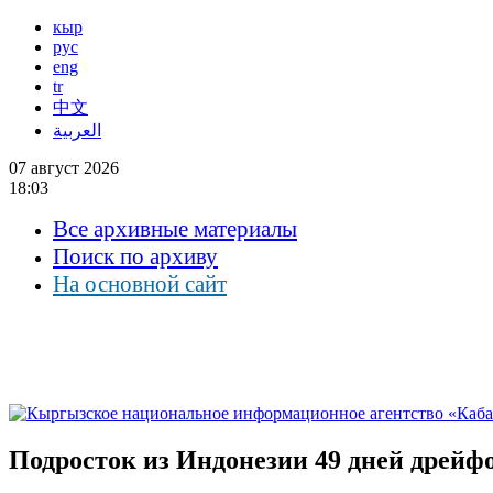
кыр
рус
eng
tr
中文
العربية
07 август 2026
18:03
Все архивные материалы
Поиск по архиву
На основной сайт
Подросток из Индонезии 49 дней дрейф