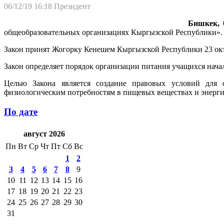
06/12/19 16:18
Президент
Бишкек, 0
общеобразовательных организациях Кыргызской Республики». 
Закон принят Жогорку Кенешем Кыргызской Республики 23 окт
Закон определяет порядок организации питания учащихся нач
Целью Закона является создание правовых условий для 
физиологическим потребностям в пищевых веществах и энерги
По дате
август 2026
Пн
Вт
Ср
Чт
Пт
Сб
Вс
1
2
3
4
5
6
7
8
9
10
11
12
13
14
15
16
17
18
19
20
21
22
23
24
25
26
27
28
29
30
31