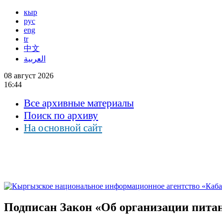
кыр
рус
eng
tr
中文
العربية
08 август 2026
16:44
Все архивные материалы
Поиск по архиву
На основной сайт
Подписан Закон «Об организации пита