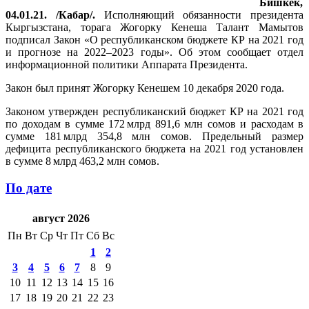
Бишкек,
04.01.21. /Кабар/.
Исполняющий обязанности президента
Кыргызстана, торага Жогорку Кенеша Талант Мамытов
подписал Закон «О республиканском бюджете КР на 2021 год
и прогнозе на 2022–2023 годы». Об этом сообщает отдел
информационной политики Аппарата Президента.
Закон был принят Жогорку Кенешем 10 декабря 2020 года.
Законом утвержден республиканский бюджет КР на 2021 год
по доходам в сумме 172 млрд 891,6 млн сомов и расходам в
сумме 181 млрд 354,8 млн сомов. Предельный размер
дефицита республиканского бюджета на 2021 год установлен
в сумме 8 млрд 463,2 млн сомов.
По дате
август 2026
Пн
Вт
Ср
Чт
Пт
Сб
Вс
1
2
3
4
5
6
7
8
9
10
11
12
13
14
15
16
17
18
19
20
21
22
23