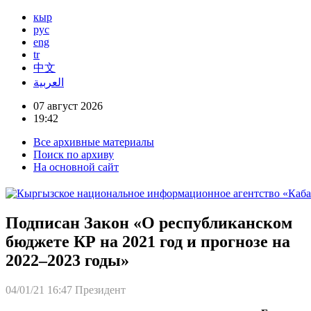
кыр
рус
eng
tr
中文
العربية
07 август 2026
19:42
Все архивные материалы
Поиск по архиву
На основной сайт
Подписан Закон «О республиканском
бюджете КР на 2021 год и прогнозе на
2022–2023 годы»
04/01/21 16:47
Президент