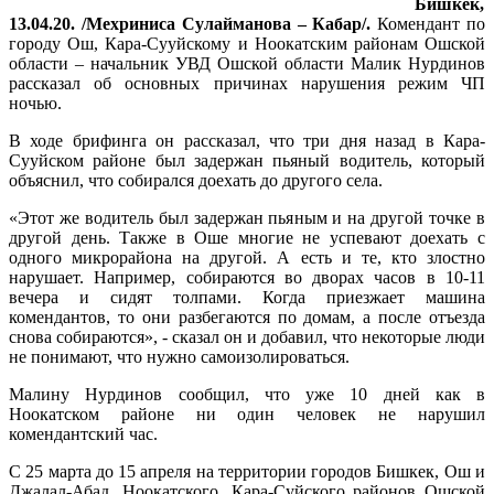
Бишкек,
13.04.20. /Мехриниса Сулайманова – Кабар/.
Комендант по
городу Ош, Кара-Сууйскому и Ноокатским районам Ошской
области – начальник УВД Ошской области Малик Нурдинов
рассказал об основных причинах нарушения режим ЧП
ночью.
В ходе брифинга он рассказал, что три дня назад в Кара-
Сууйском районе был задержан пьяный водитель, который
объяснил, что собирался доехать до другого села.
«Этот же водитель был задержан пьяным и на другой точке в
другой день. Также в Оше многие не успевают доехать с
одного микрорайона на другой. А есть и те, кто злостно
нарушает. Например, собираются во дворах часов в 10-11
вечера и сидят толпами. Когда приезжает машина
комендантов, то они разбегаются по домам, а после отъезда
снова собираются», - сказал он и добавил, что некоторые люди
не понимают, что нужно самоизолироваться.
Малину Нурдинов сообщил, что уже 10 дней как в
Ноокатском районе ни один человек не нарушил
комендантский час.
С 25 марта до 15 апреля на территории городов Бишкек, Ош и
Джалал-Абад, Ноокатского, Кара-Суйского районов Ошской