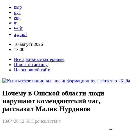
кыр
рус
eng
tr
中文
العربية
10 август 2026
13:00
Все архивные материалы
Поиск по архиву
На основной сайт
Почему в Ошской области люди
нарушают комендантский час,
рассказал Малик Нурдинов
13/04/20 12:50
Происшествия