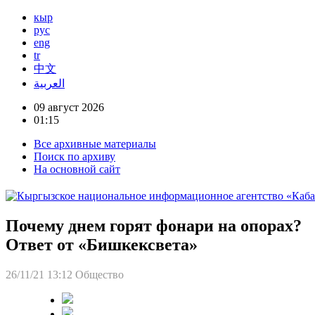
кыр
рус
eng
tr
中文
العربية
09 август 2026
01:15
Все архивные материалы
Поиск по архиву
На основной сайт
Почему днем горят фонари на опорах?
Ответ от «Бишкексвета»
26/11/21 13:12
Общество