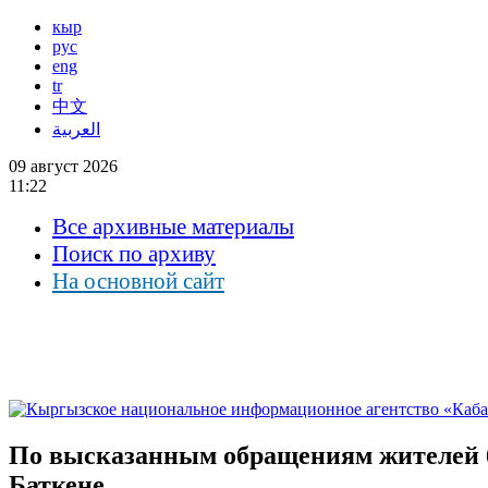
кыр
рус
eng
tr
中文
العربية
09 август 2026
11:22
Все архивные материалы
Поиск по архиву
На основной сайт
По высказанным обращениям жителей бу
Баткене