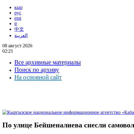
кыр
рус
eng
tr
中文
العربية
08 август 2026
02:21
Все архивные материалы
Поиск по архиву
На основной сайт
По улице Бейшеналиева снесли самово