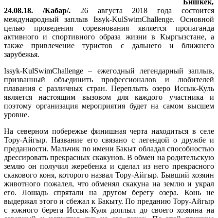
Бишкек,
24.08.18. /Кабар/.
26 августа 2018 года состоится
международный заплыв Issyk-KulSwimChallenge. Основной
целью проведения соревнования является пропаганда
активного и спортивного образа жизни в Кыргызстане, а
также привлечение туристов с дальнего и ближнего
зарубежья.
Issyk-KulSwimChallenge – ежегодный легендарный заплыв,
призванный объединить профессионалов и любителей
плавания с различных стран. Переплыть озеро Иссык-Куль
является настоящим вызовом для каждого участника и
поэтому организация мероприятия будет на самом высшем
уровне.
На северном побережье финишная черта находиться в селе
Тору-Айгыр. Название его связано с легендой о дружбе и
преданности. Мальчик по имени Бакыт обладал способностью
дрессировать прекрасных скакунов. В обмен на родительскую
землю он получил жеребенка и сделал из него прекрасного
скакового коня, которого назвал Тору-Айгыр. Бывший хозяин
животного пожалел, что обменял скакуна на землю и украл
его. Лошадь спрятали на другом берегу озера. Конь не
выдержал этого и сбежал к Бакыту. По преданию Тору-Айгыр
с южного берега Иссык-Куля доплыл до своего хозяина на