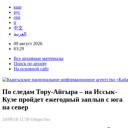
кыр
рус
eng
tr
中文
العربية
09 август 2026
03:29
Все архивные материалы
Поиск по архиву
На основной сайт
По следам Тору-Айгыра – на Иссык-
Куле пройдет ежегодный заплыв с юга
на север
24/08/18 11:58
Общество