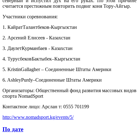
северный и испустил дух на его руках. По этой причине
считается престижным повторить подвиг коня Тору-Айгыр.
Участники соревнования:
1. КайратТалантбеков-Кыргызстан
2. Арсений Елисеев - Казахстан
3. ДаулетКурманбаев - Казахстан
4. ТурусбековБактыбек–Кыргызстан
5. KristinGallagher – Соединенные Штаты Америки
6. AshleyPurdy–Соединенные Штаты Америки
Организаторы: Общественный фонд развития массовых видов
спорта NomadSport
Контактное лицо: Арслан т: 0555 701199
http://www.nomadsport.kg/events/5/
По дате