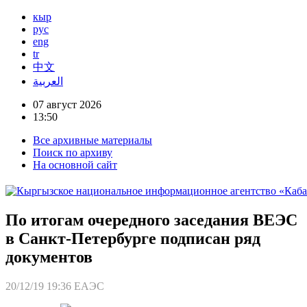
кыр
рус
eng
tr
中文
العربية
07 август 2026
13:50
Все архивные материалы
Поиск по архиву
На основной сайт
По итогам очередного заседания ВЕЭС
в Санкт-Петербурге подписан ряд
документов
20/12/19 19:36
ЕАЭС