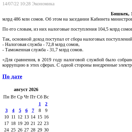
14/07/22 10:28
Экономика
Бишкек, 1
млрд 486 млн сомов. Об этом на заседании Кабинета министр
По его словам, из них налоговые поступления 104,5 млрд сомов
Так, основной доход поступал от сбора налоговых поступлений
- Налоговая служба - 72,8 млрд сомов,
- Таможенная служба - 31,7 млрд сомов.
«Для сравнения, в 2019 году налоговой службой было собран
коррупцию в этих сферах. С одной стороны внедренные электро
По дате
август 2026
Пн
Вт
Ср
Чт
Пт
Сб
Вс
1
2
3
4
5
6
7
8
9
10
11
12
13
14
15
16
17
18
19
20
21
22
23
24
25
26
27
28
29
30