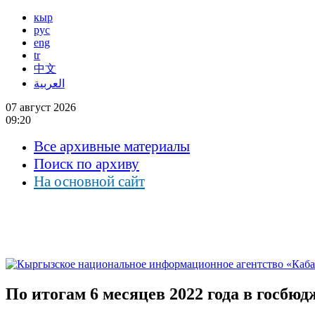
кыр
рус
eng
tr
中文
العربية
07 август 2026
09:20
Все архивные материалы
Поиск по архиву
На основной сайт
По итогам 6 месяцев 2022 года в госбю