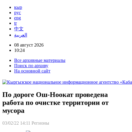
кыр
рус
eng
tr
中文
العربية
08 август 2026
10:24
Все архивные материалы
Поиск по архиву
На основной сайт
По дороге Ош-Ноокат проведена
работа по очистке территории от
мусора
03/02/22 14:11
Регионы