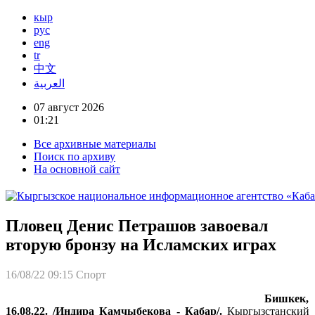
кыр
рус
eng
tr
中文
العربية
07 август 2026
01:21
Все архивные материалы
Поиск по архиву
На основной сайт
Пловец Денис Петрашов завоевал
вторую бронзу на Исламских играх
16/08/22 09:15
Спорт
Бишкек,
16.08.22. /Индира Камчыбекова - Кабар/.
Кыргызстанский