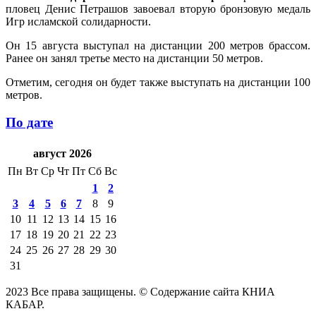
пловец Денис Петрашов завоевал вторую бронзовую медаль
Игр исламской солидарности.
Он 15 августа выступал на дистанции 200 метров брассом.
Ранее он занял третье место на дистанции 50 метров.
Отметим, сегодня он будет также выступать на дистанции 100
метров.
По дате
август 2026
Пн
Вт
Ср
Чт
Пт
Сб
Вс
1
2
3
4
5
6
7
8
9
10
11
12
13
14
15
16
17
18
19
20
21
22
23
24
25
26
27
28
29
30
31
2023 Все права защищены. © Содержание сайта КНИА
КАБАР.