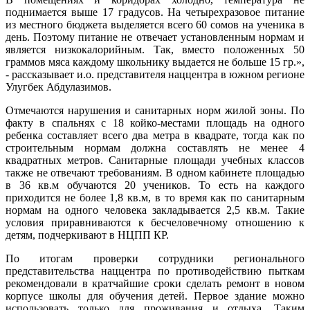
поднимается выше 17 градусов. На четырехразовое питание
из местного бюджета выделяется всего 60 сомов на ученика в
день. Поэтому питание не отвечает установленным нормам и
является низкокалорийным. Так, вместо положенных 50
граммов мяса каждому школьнику выдается не больше 15 гр.»,
- рассказывает и.о. представителя наццентра в южном регионе
Улугбек Абдулазимов.
Отмечаются нарушения и санитарных норм жилой зоны. По
факту в спальнях с 18 койко-местами площадь на одного
ребенка составляет всего два метра в квадрате, тогда как по
строительным нормам должна составлять не менее 4
квадратных метров. Санитарные площади учебных классов
также не отвечают требованиям. В одном кабинете площадью
в 36 кв.м обучаются 20 учеников. То есть на каждого
приходится не более 1,8 кв.м, в то время как по санитарным
нормам на одного человека закладывается 2,5 кв.м. Такие
условия приравниваются к бесчеловечному отношению к
детям, подчеркивают в НЦПП КР.
По итогам проверки сотрудники регионального
представительства наццентра по противодействию пыткам
рекомендовали в кратчайшие сроки сделать ремонт в новом
корпусе школы для обучения детей. Первое здание можно
использовать только для проживания и отдыха. Таким