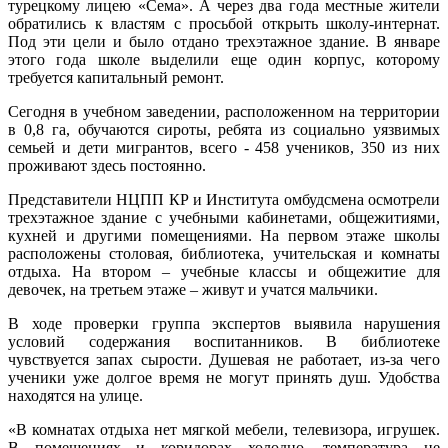
турецкому лицею «Сема». А через два года местные жители
обратились к властям с просьбой открыть школу-интернат.
Под эти цели и было отдано трехэтажное здание. В январе
этого года школе выделили еще один корпус, которому
требуется капитальный ремонт.
Сегодня в учебном заведении, расположенном на территории
в 0,8 га, обучаются сироты, ребята из социально уязвимых
семьей и дети мигрантов, всего - 458 учеников, 350 из них
проживают здесь постоянно.
Представители НЦПП КР и Института омбудсмена осмотрели
трехэтажное здание с учебными кабинетами, общежитиями,
кухней и другими помещениями. На первом этаже школы
расположены столовая, библиотека, учительская и комнаты
отдыха. На втором – учебные классы и общежитие для
девочек, на третьем этаже – живут и учатся мальчики.
В ходе проверки группа экспертов выявила нарушения
условий содержания воспитанников. В библиотеке
чувствуется запах сырости. Душевая не работает, из-за чего
ученики уже долгое время не могут принять душ. Удобства
находятся на улице.
«В комнатах отдыха нет мягкой мебели, телевизора, игрушек.
В помещениях и коридорах холодно, температура не