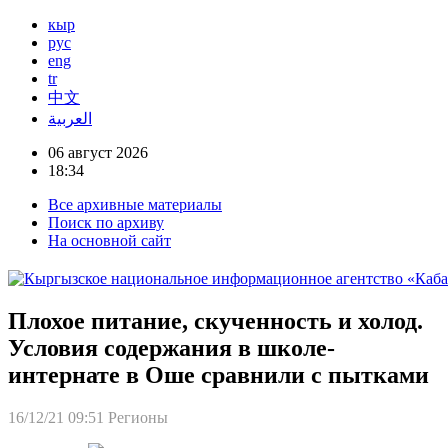
кыр
рус
eng
tr
中文
العربية
06 август 2026
18:34
Все архивные материалы
Поиск по архиву
На основной сайт
Плохое питание, скученность и холод.
Условия содержания в школе-
интернате в Оше сравнили с пытками
16/12/21 09:51
Регионы