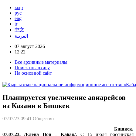
кыр
рус
eng
tr
中文
العربية
07 август 2026
12:22
Все архивные материалы
Поиск по архиву
На основной сайт
Планируется увеличение авиарейсов
из Казани в Бишкек
07/07/23 09:41
Общество
Бишкек,
07.07.23. /Елена Цой – Кабар/.
С 15 июля российская