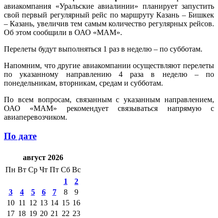
авиакомпания «Уральские авиалинии» планирует запустить
свой первый регулярный рейс по маршруту Казань – Бишкек
– Казань, увеличив тем самым количество регулярных рейсов.
Об этом сообщили в ОАО «МАМ».
Перелеты будут выполняться 1 раз в неделю – по субботам.
Напомним, что другие авиакомпании осуществляют перелеты
по указанному направлению 4 раза в неделю – по
понедельникам, вторникам, средам и субботам.
По всем вопросам, связанным с указанным направлением,
ОАО «МАМ» рекомендует связываться напрямую с
авиаперевозчиком.
По дате
август 2026
Пн
Вт
Ср
Чт
Пт
Сб
Вс
1
2
3
4
5
6
7
8
9
10
11
12
13
14
15
16
17
18
19
20
21
22
23