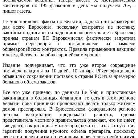
контейнеров по 195 флаконов в день мы получаем 76», -
пишет газета.
Le Soir приводит факты по Бельгии, однако они характерны
для всего Евросоюза, поскольку контракты на поставку
вакцины подписаны на наднациональном уровне в Брюсселе,
причем странам ЕС Еврокомиссия фактически запретила
прямые переговоры с поставщиками за рамками
общеевропейских контрактов. Правила применения вакцины
также действуют на общеевропейском уровне.
Издание подчеркивает, что это уже второе сокращение
поставок вакцины за 10 дней. 10 января Pfizer официально
объявила о сокращении поставок в страны ЕС из-за чрезмерно
большого объема заказов.
Все это уже привело, по данным Le Soir, к приостановке
вакцинации в больницах Фландрии, то есть в этом регионе
Бельгии пока прививки продолжают делать только жителям
домов престарелых. В Брюссельском федеральном регионе
центры вакцинации продолжают работать, однако
представитель местного правительства отмечает, что не знает,
как долго вакцинация сможет продолжаться из-за отсутствия
гарантий получения нужного объема препарата, поскольку
через три недели всем получившим первую дозу необходимую