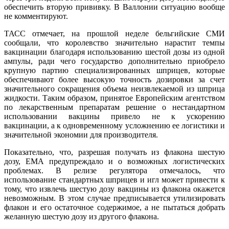
обеспечить вторую прививку. В Валлонии ситуацию вообще
не комментируют.
ТАСС отмечает, на прошлой неделе бельгийские СМИ
сообщали, что королевство значительно нарастит темпы
вакцинации благодаря использованию шестой дозы из одной
ампулы, ради чего государство дополнительно приобрело
крупную партию специализированных шприцев, которые
обеспечивают более высокую точность дозировки за счет
значительного сокращения объема неизвлекаемой из шприца
жидкости. Таким образом, принятое Европейским агентством
по лекарственным препаратам решение о нестандартном
использовании вакцины привело не к ускорению
вакцинации, а к одновременному усложнению ее логистики и
значительной экономии для производителя.
Показательно, что, разрешая получать из флакона шестую
дозу, ЕМА предупреждало и о возможных логистических
проблемах. В релизе регулятора отмечалось, что
использование стандартных шприцев и игл может привести к
тому, что извлечь шестую дозу вакцины из флакона окажется
невозможным. В этом случае предписывается утилизировать
флакон и его остаточное содержимое, а не пытаться добрать
желанную шестую дозу из другого флакона.