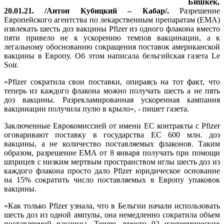
Бишкек,
20.01.21. /Антон Кубицкий – Кабар/.
Разрешение
Европейского агентства по лекарственным препаратам (ЕМА)
извлекать шесть доз вакцины Pfizer из одного флакона вместо
пяти привело не к ускорению темпов вакцинации, а к
легальному обоснованию сокращения поставок американской
вакцины в Европу. Об этом написала бельгийская газета Le
Soir.
«Pfizer сократила свои поставки, опираясь на тот факт, что
теперь из каждого флакона можно получать шесть а не пять
доз вакцины. Разрекламированная ускоренная кампания
вакцинации получила пулю в крыло», - пишет газета.
Заключенные Еврокомиссией от имени ЕС контракты с Pfizer
оговаривают поставку в государства ЕС 600 млн. доз
вакцины, а не количество поставляемых флаконов. Таким
образом, разрешение EMA от 8 января получать при помощи
шприцев с низким мертвым пространством иглы шесть доз из
каждого флакона просто дало Pfizer юридическое основание
на 15% сократить число поставляемых в Европу упаковок
вакцины.
«Как только Pfizer узнала, что в Бельгии начали использовать
шесть доз из одной ампулы, она немедленно сократила объем
поставляемой вакцины. Теперь вместо 92 изотермических