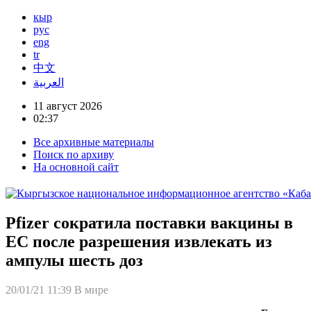
кыр
рус
eng
tr
中文
العربية
11 август 2026
02:37
Все архивные материалы
Поиск по архиву
На основной сайт
Pfizer сократила поставки вакцины в
ЕС после разрешения извлекать из
ампулы шесть доз
20/01/21 11:39
В мире