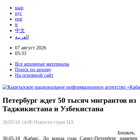
кыр
рус
eng
tr
中文
العربية
07 август 2026
05:33
Все архивные материалы
Поиск по архиву
На основной сайт
Петербург ждет 50 тысяч мигрантов из
Таджикистана и Узбекистана
30/05/18 14:00
Новости стран ЦА
Бишкек,
30.05.18 /Кабар/. До конца года Санкт-Петербург намерен