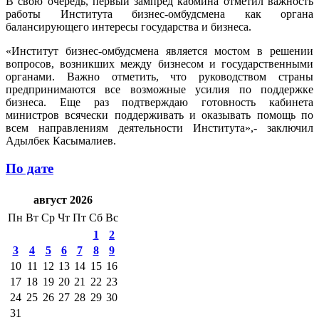
В свою очередь, первый зампред кабмина отметил важность
работы Института бизнес-омбудсмена как органа
балансирующего интересы государства и бизнеса.
«Институт бизнес-омбудсмена является мостом в решении
вопросов, возникших между бизнесом и государственными
органами. Важно отметить, что руководством страны
предпринимаются все возможные усилия по поддержке
бизнеса. Еще раз подтверждаю готовность кабинета
министров всячески поддерживать и оказывать помощь по
всем направлениям деятельности Института»,- заключил
Адылбек Касымалиев.
По дате
август 2026
Пн
Вт
Ср
Чт
Пт
Сб
Вс
1
2
3
4
5
6
7
8
9
10
11
12
13
14
15
16
17
18
19
20
21
22
23
24
25
26
27
28
29
30
31