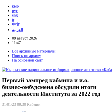
кыр
рус
eng
tr
中文
العربية
09 август 2026
11:47
Все архивные материалы
Поиск по архиву
На основной сайт
Первый зампред кабмина и и.о.
бизнес-омбудсмена обсудили итоги
деятельности Института за 2022 год
31/01/23 09:30
Кабмин