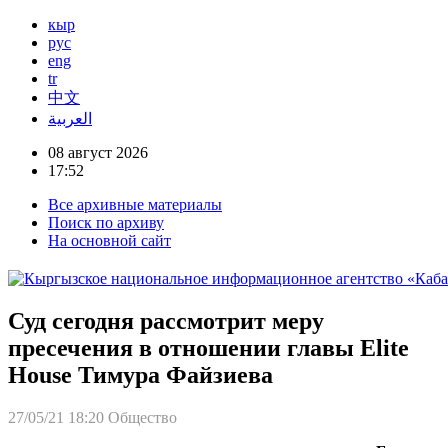
кыр
рус
eng
tr
中文
العربية
08 август 2026
17:52
Все архивные материалы
Поиск по архиву
На основной сайт
Суд сегодня рассмотрит меру
пресечения в отношении главы Elite
House Тимура Файзиева
27/05/21 18:20
Общество