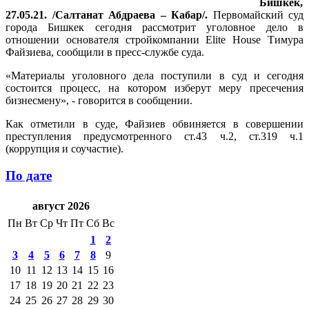
Бишкек,
27.05.21. /Салтанат Абдраева – Кабар/.
Первомайский суд
города Бишкек сегодня рассмотрит уголовное дело в
отношении основателя стройкомпании Elite House Тимура
Файзиева, сообщили в пресс-службе суда.
«Материалы уголовного дела поступили в суд и сегодня
состоится процесс, на котором изберут меру пресечения
бизнесмену», - говорится в сообщении.
Как отметили в суде, Файзиев обвиняется в совершении
преступления предусмотренного ст.43 ч.2, ст.319 ч.1
(коррупция и соучастие).
По дате
август 2026
Пн
Вт
Ср
Чт
Пт
Сб
Вс
1
2
3
4
5
6
7
8
9
10
11
12
13
14
15
16
17
18
19
20
21
22
23
24
25
26
27
28
29
30