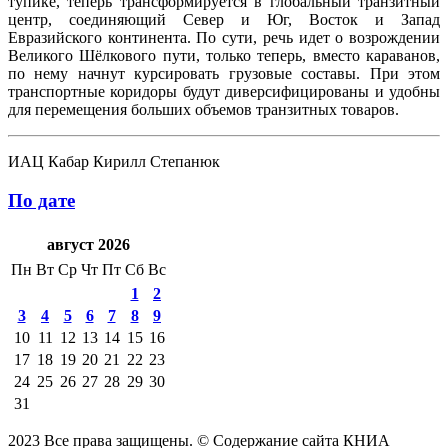
тупике, теперь трансформируется в глобальный транзитный
центр, соединяющий Север и Юг, Восток и Запад
Евразийского континента. По сути, речь идет о возрождении
Великого Шёлкового пути, только теперь, вместо караванов,
по нему начнут курсировать грузовые составы. При этом
транспортные коридоры будут диверсифицированы и удобны
для перемещения больших объемов транзитных товаров.
ИАЦ Кабар Кирилл Степанюк
По дате
август 2026
Пн
Вт
Ср
Чт
Пт
Сб
Вс
1
2
3
4
5
6
7
8
9
10
11
12
13
14
15
16
17
18
19
20
21
22
23
24
25
26
27
28
29
30
31
2023 Все права защищены. © Содержание сайта КНИА