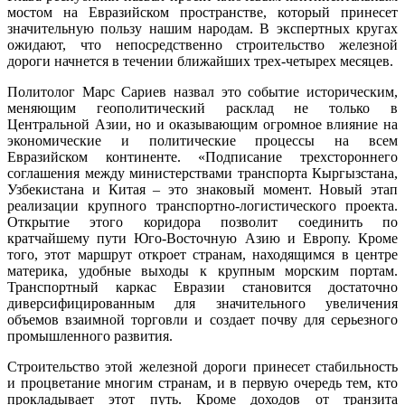
мостом на Евразийском пространстве, который принесет
значительную пользу нашим народам. В экспертных кругах
ожидают, что непосредственно строительство железной
дороги начнется в течении ближайших трех-четырех месяцев.
Политолог Марс Сариев назвал это событие историческим,
меняющим геополитический расклад не только в
Центральной Азии, но и оказывающим огромное влияние на
экономические и политические процессы на всем
Евразийском континенте. «Подписание трехстороннего
соглашения между министерствами транспорта Кыргызстана,
Узбекистана и Китая – это знаковый момент. Новый этап
реализации крупного транспортно-логистического проекта.
Открытие этого коридора позволит соединить по
кратчайшему пути Юго-Восточную Азию и Европу. Кроме
того, этот маршрут откроет странам, находящимся в центре
материка, удобные выходы к крупным морским портам.
Транспортный каркас Евразии становится достаточно
диверсифицированным для значительного увеличения
объемов взаимной торговли и создает почву для серьезного
промышленного развития.
Строительство этой железной дороги принесет стабильность
и процветание многим странам, и в первую очередь тем, кто
прокладывает этот путь. Кроме доходов от транзита