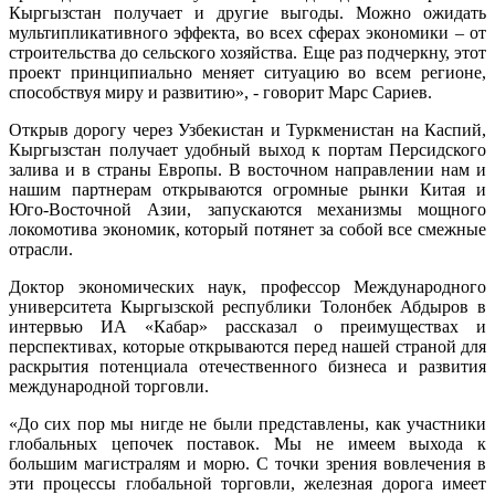
Кыргызстан получает и другие выгоды. Можно ожидать
мультипликативного эффекта, во всех сферах экономики – от
строительства до сельского хозяйства. Еще раз подчеркну, этот
проект принципиально меняет ситуацию во всем регионе,
способствуя миру и развитию», - говорит Марс Сариев.
Открыв дорогу через Узбекистан и Туркменистан на Каспий,
Кыргызстан получает удобный выход к портам Персидского
залива и в страны Европы. В восточном направлении нам и
нашим партнерам открываются огромные рынки Китая и
Юго-Восточной Азии, запускаются механизмы мощного
локомотива экономик, который потянет за собой все смежные
отрасли.
Доктор экономических наук, профессор Международного
университета Кыргызской республики Толонбек Абдыров в
интервью ИА «Кабар» рассказал о преимуществах и
перспективах, которые открываются перед нашей страной для
раскрытия потенциала отечественного бизнеса и развития
международной торговли.
«До сих пор мы нигде не были представлены, как участники
глобальных цепочек поставок. Мы не имеем выхода к
большим магистралям и морю. С точки зрения вовлечения в
эти процессы глобальной торговли, железная дорога имеет