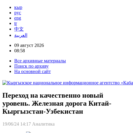
кыр
рус
eng
tr
中文
العربية
09 август 2026
08:58
Все архивные материалы
Поиск по архиву
На основной сайт
Переход на качественно новый
уровень. Железная дорога Китай-
Кыргызстан-Узбекистан
19/06/24 14:17
Аналитика