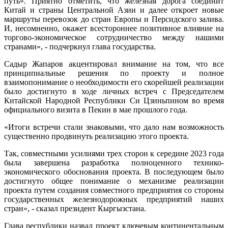
путь». Приятно отметить, что железная дорога соединит
Китай и страны Центральной Азии и далее откроет новые
маршруты перевозок до стран Европы и Персидского залива.
И, несомненно, окажет всестороннее позитивное влияние на
торгово-экономическое сотрудничество между нашими
странами», - подчеркнул глава государства.
Садыр Жапаров акцентировал внимание на том, что все
принципиальные решения по проекту и полное
взаимопонимание о необходимости его скорейшей реализации
было достигнуто в ходе личных встреч с Председателем
Китайской Народной Республики Си Цзиньпином во время
официального визита в Пекин в мае прошлого года.
«Итоги встречи стали знаковыми, что дало нам возможность
существенно продвинуть реализацию этого проекта.
Так, совместными усилиями трех сторон к середине 2023 года
была завершена разработка полноценного технико-
экономического обоснования проекта. В последующем было
достигнуто общее понимание о механизме реализации
проекта путем создания совместного предприятия со стороны
государственных железнодорожных предприятий наших
стран», - сказал президент Кыргызстана.
Глава республики назвал проект ключевым континентальным