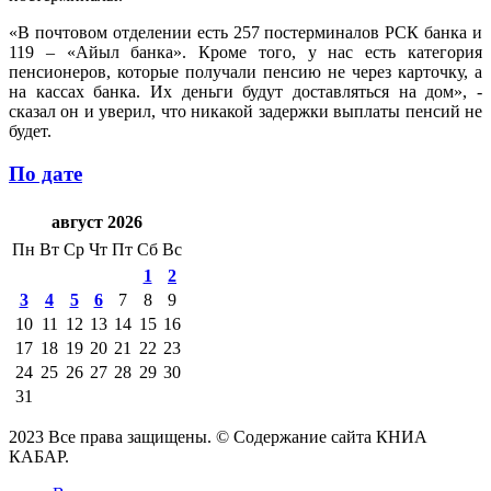
«В почтовом отделении есть 257 постерминалов РСК банка и
119 – «Айыл банка». Кроме того, у нас есть категория
пенсионеров, которые получали пенсию не через карточку, а
на кассах банка. Их деньги будут доставляться на дом», -
сказал он и уверил, что никакой задержки выплаты пенсий не
будет.
По дате
август 2026
Пн
Вт
Ср
Чт
Пт
Сб
Вс
1
2
3
4
5
6
7
8
9
10
11
12
13
14
15
16
17
18
19
20
21
22
23
24
25
26
27
28
29
30
31
2023 Все права защищены. © Содержание сайта КНИА
КАБАР.