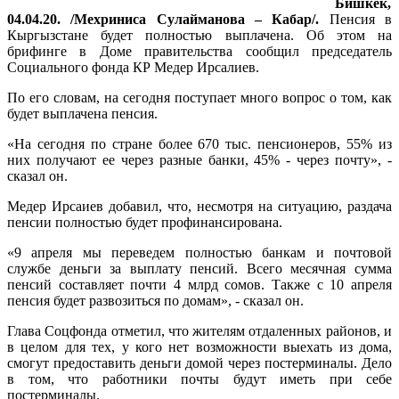
Бишкек,
04.04.20. /Мехриниса Сулайманова – Кабар/.
Пенсия в
Кыргызстане будет полностью выплачена. Об этом на
брифинге в Доме правительства сообщил председатель
Социального фонда КР Медер Ирсалиев.
По его словам, на сегодня поступает много вопрос о том, как
будет выплачена пенсия.
«На сегодня по стране более 670 тыс. пенсионеров, 55% из
них получают ее через разные банки, 45% - через почту», -
сказал он.
Медер Ирсаиев добавил, что, несмотря на ситуацию, раздача
пенсии полностью будет профинансирована.
«9 апреля мы переведем полностью банкам и почтовой
службе деньги за выплату пенсий. Всего месячная сумма
пенсий составляет почти 4 млрд сомов. Также с 10 апреля
пенсия будет развозиться по домам», - сказал он.
Глава Соцфонда отметил, что жителям отдаленных районов, и
в целом для тех, у кого нет возможности выехать из дома,
смогут предоставить деньги домой через постерминалы. Дело
в том, что работники почты будут иметь при себе
постерминалы.