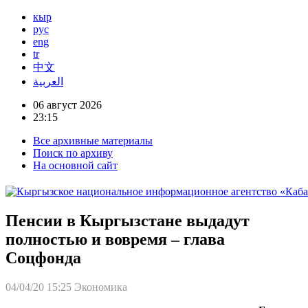
кыр
рус
eng
tr
中文
العربية
06 август 2026
23:15
Все архивные материалы
Поиск по архиву
На основной сайт
Пенсии в Кыргызстане выдадут
полностью и вовремя – глава
Соцфонда
04/04/20 15:25
Экономика