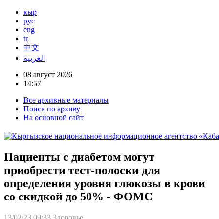
кыр
рус
eng
tr
中文
العربية
08 август 2026
14:57
Все архивные материалы
Поиск по архиву
На основной сайт
Пациенты с диабетом могут
приобрести тест-полоски для
определения уровня глюкозы в крови
со скидкой до 50% - ФОМС
13/02/23 09:33
Здоровье