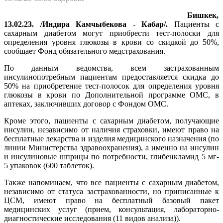
Бишкек,
13.02.23. /Индира Камчыбекова - Кабар/.
Пациенты с
сахарным диабетом могут приобрести тест-полоски для
определения уровня глюкозы в крови со скидкой до 50%,
сообщает Фонд обязательного медстрахования.
По данным ведомства, всем застрахованным
инсулинопотребным пациентам предоставляется скидка до
50% на приобретение тест-полосок для определения уровня
глюкозы в крови по Дополнительной программе ОМС, в
аптеках, заключивших договор с Фондом ОМС.
Кроме этого, пациенты с сахарным диабетом, получающие
инсулин, независимо от наличия страховки, имеют право на
бесплатные лекарства и изделия медицинского назначения (по
линии Министерства здравоохранения), а именно на инсулин
и инсулиновые шприцы по потребности, глибенкламид 5 мг-
5 упаковок (600 таблеток).
Также напоминаем, что все пациенты с сахарным диабетом,
независимо от статуса застрахованности, но приписанные к
ЦСМ, имеют право на бесплатный базовый пакет
медицинских услуг (прием, консультация, лабораторно-
диагностические исследования (11 видов анализа)).