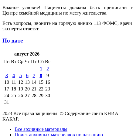
Важное условие! Пациенты должны быть приписаны в
Центре семейной медицины по месту жительства.
Есть вопросы, звоните на горячую линию 113 ФОМС, врачи-
эксперты ответят.
По дате
август 2026
Пн
Вт
Ср
Чт
Пт
Сб
Вс
1
2
3
4
5
6
7
8
9
10
11
12
13
14
15
16
17
18
19
20
21
22
23
24
25
26
27
28
29
30
31
2023 Все права защищены. © Содержание сайта КНИА
КАБАР.
Все архивные материалы
Поиск архивных материалов по названию