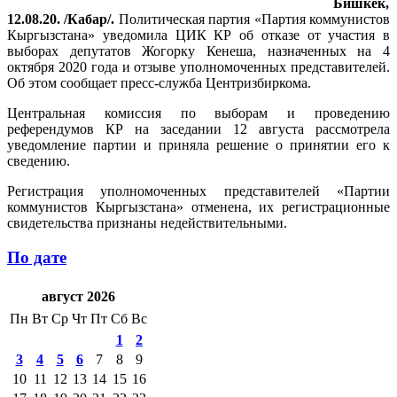
Бишкек,
12.08.20. /Кабар/.
Политическая партия «Партия коммунистов
Кыргызстана» уведомила ЦИК КР об отказе от участия в
выборах депутатов Жогорку Кенеша, назначенных на 4
октября 2020 года и отзыве уполномоченных представителей.
Об этом сообщает пресс-служба Центризбиркома.
Центральная комиссия по выборам и проведению
референдумов КР на заседании 12 августа рассмотрела
уведомление партии и приняла решение о принятии его к
сведению.
Регистрация уполномоченных представителей «Партии
коммунистов Кыргызстана» отменена, их регистрационные
свидетельства признаны недействительными.
По дате
август 2026
Пн
Вт
Ср
Чт
Пт
Сб
Вс
1
2
3
4
5
6
7
8
9
10
11
12
13
14
15
16