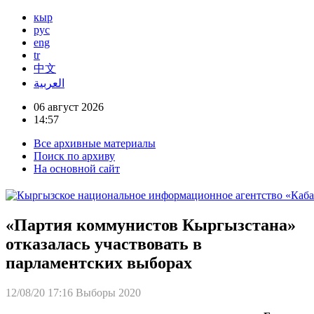
кыр
рус
eng
tr
中文
العربية
06 август 2026
14:57
Все архивные материалы
Поиск по архиву
На основной сайт
«Партия коммунистов Кыргызстана»
отказалась участвовать в
парламентских выборах
12/08/20 17:16
Выборы 2020