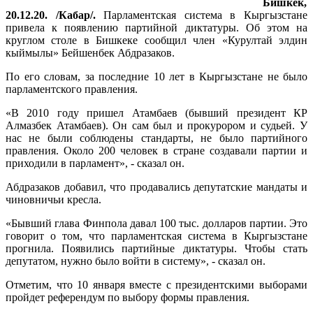
Бишкек,
20.12.20. /Кабар/.
Парламентская система в Кыргызстане
привела к появлению партийной диктатуры. Об этом на
круглом столе в Бишкеке сообщил член «Курултай элдин
кыймылы» Бейшенбек Абдразаков.
По его словам, за последние 10 лет в Кыргызстане не было
парламентского правления.
«В 2010 году пришел Атамбаев (бывший президент КР
Алмазбек Атамбаев). Он сам был и прокурором и судьей. У
нас не были соблюдены стандарты, не было партийного
правления. Около 200 человек в стране создавали партии и
приходили в парламент», - сказал он.
Абдразаков добавил, что продавались депутатские мандаты и
чиновничьи кресла.
«Бывший глава Финпола давал 100 тыс. долларов партии. Это
говорит о том, что парламентская система в Кыргызстане
прогнила. Появились партийные диктатуры. Чтобы стать
депутатом, нужно было войти в систему», - сказал он.
Отметим, что 10 января вместе с президентскими выборами
пройдет референдум по выбору формы правления.