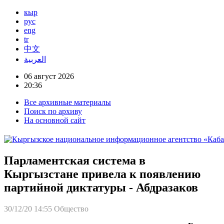
кыр
рус
eng
tr
中文
العربية
06 август 2026
20:36
Все архивные материалы
Поиск по архиву
На основной сайт
Парламентская система в
Кыргызстане привела к появлению
партийной диктатуры - Абдразаков
30/12/20 14:55
Общество