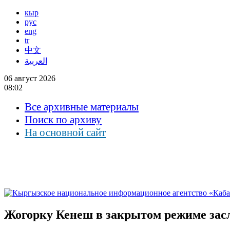
кыр
рус
eng
tr
中文
العربية
06 август 2026
08:02
Все архивные материалы
Поиск по архиву
На основной сайт
Жогорку Кенеш в закрытом режиме зас