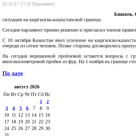
01/11/17 17:11
Парламент
Бишкек, 0
ситуации на кыргызско-казахстанской границе.
Сегодня парламент принял решение и пригласил членов правит
С 10 октября Казахстан ввел усиление на кыргызско-казахст
очереди из сотни человек. Позже стороны договорились пропу
На сегодня нерешенной проблемой остаются вопросы с гр
многокилометровой пробки из фур. На 1 ноября на границе сто
По дате
август 2026
Пн
Вт
Ср
Чт
Пт
Сб
Вс
1
2
3
4
5
6
7
8
9
10
11
12
13
14
15
16
17
18
19
20
21
22
23
24
25
26
27
28
29
30
31