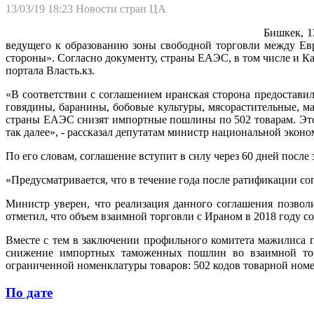
13/03/19 18:23
Новости стран ЦА
Бишкек, 1
ведущего к образованию зоны свободной торговли между Евр
стороны». Согласно документу, страны ЕАЭС, в том числе и Ка
портала Власть.кз.
«В соответствии с соглашением иранская сторона предостав
говядины, баранины, бобовые культуры, мясорастительные, ма
страны ЕАЭС снизят импортные пошлины по 502 товарам. Это 
так далее», - рассказал депутатам министр национальной экон
По его словам, соглашение вступит в силу через 60 дней после
«Предусматривается, что в течение года после ратификации с
Министр уверен, что реализация данного соглашения позвол
отметил, что объем взаимной торговли с Ираном в 2018 году со
Вместе с тем в заключении профильного комитета мажилиса п
снижение импортных таможенных пошлин во взаимной торг
ограниченной номенклатуры товаров: 502 кодов товарной ном
По дате