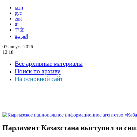
кыр
рус
eng
tr
中文
العربية
07 август 2026
12:18
Все архивные материалы
Поиск по архиву
На основной сайт
Парламент Казахстана выступил за сн