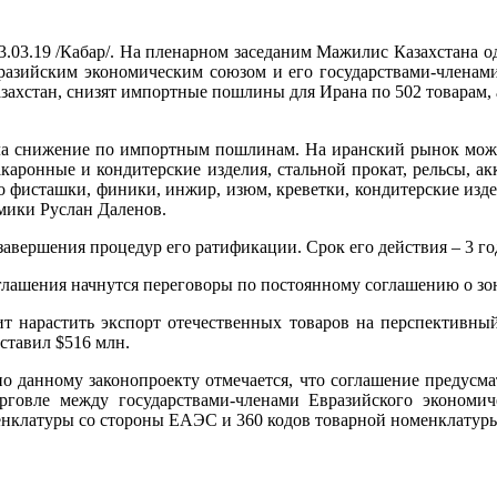
3.03.19 /Кабар/. На пленарном заседаним Мажилис Казахстана 
азийским экономическим союзом и его государствами-членами
захстан, снизят импортные пошлины для Ирана по 502 товарам, а
ила снижение по импортным пошлинам. На иранский рынок можно
каронные и кондитерские изделия, стальной прокат, рельсы, ак
фисташки, финики, инжир, изюм, креветки, кондитерские издели
омики Руслан Даленов.
 завершения процедур его ратификации. Срок его действия – 3 го
оглашения начнутся переговоры по постоянному соглашению о зон
ит нарастить экспорт отечественных товаров на перспективны
ставил $516 млн.
о данному законопроекту отмечается, что соглашение предусм
овле между государствами-членами Евразийского экономи
енклатуры со стороны ЕАЭС и 360 кодов товарной номенклатур