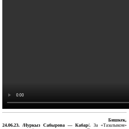
Бишкек,
24.06.23. /Нуркыз Сабырова — Кабар/.
За «Тазалыком»