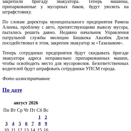
закрепили бригаду эвакуатора. Теперь машины,
припаркованные у мусорных баков, будут увозить на
штрафстоянку.
По словам директора муниципального предприятия Рамиза
Алиева, проблему с авто, препятствующими вывозу мусора,
пытались решить давно. Недавно начальник Управления
патрульной службы милиции Бишкека Авазбек Досов
посодействовал в этом, закрепив эвакуатор за «Тазалыком».
Теперь сотрудники предприятия будут скидывать бригаде
эвакуатора адреса неправильно припаркованных машин,
чтобы освободить место для мусоровозов. Безответственных
водителей будут штрафовать сотрудники УПСМ города.
Фото иллюстративное
По дате
август 2026
Пн
Вт
Ср
Чт
Пт
Сб
Вс
1
2
3
4
5
6
7
8
9
10
11
12
13
14
15
16