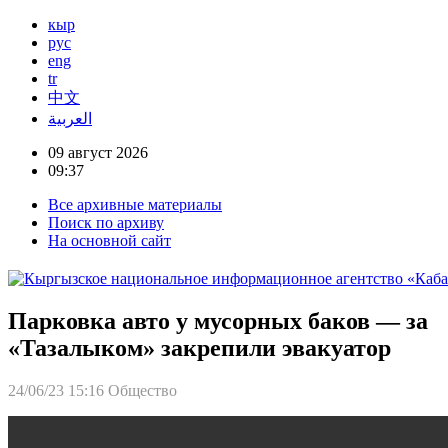
кыр
рус
eng
tr
中文
العربية
09 август 2026
09:37
Все архивные материалы
Поиск по архиву
На основной сайт
Парковка авто у мусорных баков — за
«Тазалыком» закрепили эвакуатор
24/06/23 15:16
Общество