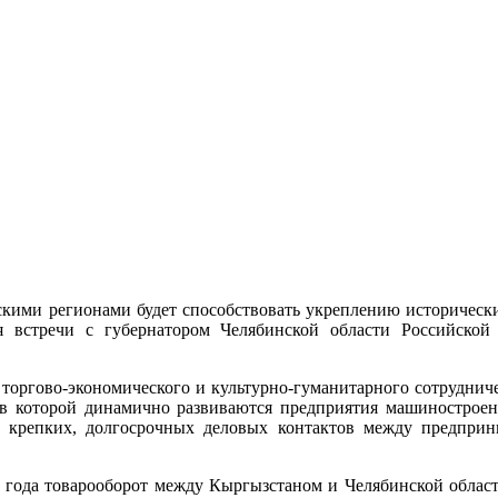
скими регионами будет способствовать укреплению историческ
я встречи с губернатором Челябинской области Российско
торгово-экономического и культурно-гуманитарного сотрудниче
, в которой динамично развиваются предприятия машинострое
и крепких, долгосрочных деловых контактов между предпри
16 года товарооборот между Кыргызстаном и Челябинской обла