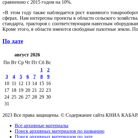
сравнению с 2015 годом на 10%.
«В этом году также наблюдается рост взаимного товарооборо
сферах. Нам интересны проекты в области сельского хозяйств
стандарта, тракторов с соответствующим навесным оборудова
Кроме этого, в области имеются свободные пахотные земли. П
По дате
август 2026
Пн
Вт
Ср
Чт
Пт
Сб
Вс
1
2
3
4
5
6
7
8
9
10
11
12
13
14
15
16
17
18
19
20
21
22
23
24
25
26
27
28
29
30
31
2023 Все права защищены. © Содержание сайта КНИА КАБАР
Все архивные материалы
Поиск архивных материалов по названию
Поиск архивных материалов по дате