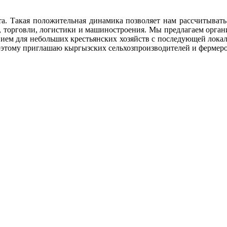
та. Такая положительная динамика позволяет нам рассчитыват
а, торговли, логистики и машиностроения. Мы предлагаем орга
нием для небольших крестьянских хозяйств с последующей лока
оэтому приглашаю кыргызских сельхозпроизводителей и фермеро
.