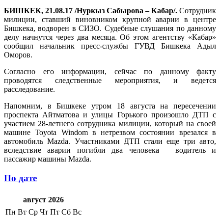
БИШКЕК, 21.08.17 /Нуркыз Сабырова – Кабар/.
Сотрудник
милиции, ставший виновником крупной аварии в центре
Бишкека, водворен в СИЗО. Судебные слушания по данному
делу начнутся через два месяца. Об этом агентству «Кабар»
сообщил начальник пресс-службы ГУВД Бишкека Адыл
Оморов.
Согласно его информации, сейчас по данному факту
проводятся следственные мероприятия, и ведется
расследование.
Напомним, в Бишкеке утром 18 августа на пересечении
проспекта Айтматова и улицы Горького произошло ДТП с
участием 28-летнего сотрудника милиции, который на своей
машине Toyota Windom в нетрезвом состоянии врезался в
автомобиль Mazda. Участниками ДТП стали еще три авто,
вследствие аварии погибли два человека – водитель и
пассажир машины Mazda.
По дате
август 2026
Пн
Вт
Ср
Чт
Пт
Сб
Вс