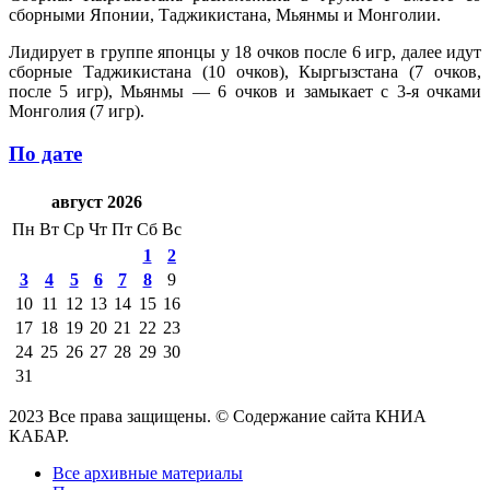
сборными Японии, Таджикистана, Мьянмы и Монголии.
Лидирует в группе японцы у 18 очков после 6 игр, далее идут
сборные Таджикистана (10 очков), Кыргызстана (7 очков,
после 5 игр), Мьянмы — 6 очков и замыкает с 3-я очками
Монголия (7 игр).
По дате
август 2026
Пн
Вт
Ср
Чт
Пт
Сб
Вс
1
2
3
4
5
6
7
8
9
10
11
12
13
14
15
16
17
18
19
20
21
22
23
24
25
26
27
28
29
30
31
2023 Все права защищены. © Содержание сайта КНИА
КАБАР.
Все архивные материалы