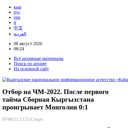
кыр
рус
eng
tr
中文
العربية
08 август 2026
08:24
Все архивные материалы
Поиск по архиву
На основной сайт
Отбор на ЧМ-2022. После первого
тайма Сборная Кыргызстана
проигрывает Монголии 0:1
07/06/21 13:53
Спорт