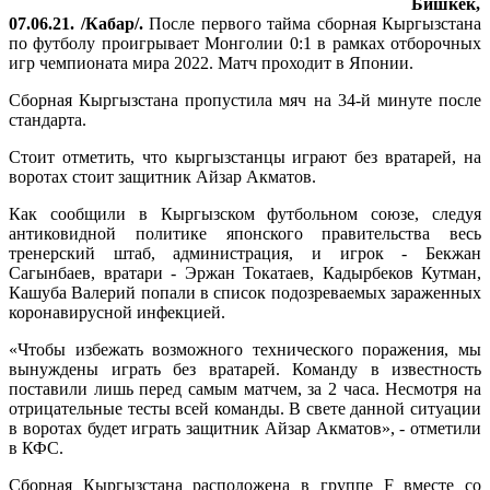
Бишкек,
07.06.21. /Кабар/.
После первого тайма сборная Кыргызстана
по футболу проигрывает Монголии 0:1 в рамках отборочных
игр чемпионата мира 2022. Матч проходит в Японии.
Сборная Кыргызстана пропустила мяч на 34-й минуте после
стандарта.
Стоит отметить, что кыргызстанцы играют без вратарей, на
воротах стоит защитник Айзар Акматов.
Как сообщили в Кыргызском футбольном союзе, следуя
антиковидной политике японского правительства весь
тренерский штаб, администрация, и игрок - Бекжан
Сагынбаев, вратари - Эржан Токатаев, Кадырбеков Кутман,
Кашуба Валерий попали в список подозреваемых зараженных
коронавирусной инфекцией.
«Чтобы избежать возможного технического поражения, мы
вынуждены играть без вратарей. Команду в известность
поставили лишь перед самым матчем, за 2 часа. Несмотря на
отрицательные тесты всей команды. В свете данной ситуации
в воротах будет играть защитник Айзар Акматов», - отметили
в КФС.
Сборная Кыргызстана расположена в группе F вместе со