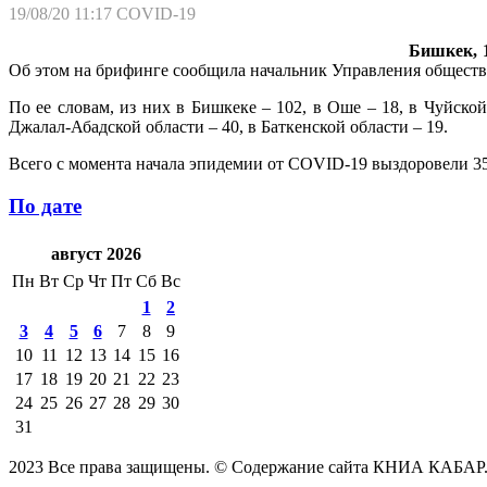
19/08/20 11:17
COVID-19
Бишкек, 1
Об этом на брифинге сообщила начальник Управления общест
По ее словам, из них в Бишкеке – 102, в Оше – 18, в Чуйской
Джалал-Абадской области – 40, в Баткенской области – 19.
Всего с момента начала эпидемии от COVID-19 выздоровели 35 
По дате
август 2026
Пн
Вт
Ср
Чт
Пт
Сб
Вс
1
2
3
4
5
6
7
8
9
10
11
12
13
14
15
16
17
18
19
20
21
22
23
24
25
26
27
28
29
30
31
2023 Все права защищены. © Содержание сайта КНИА КАБАР