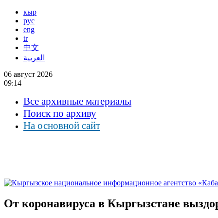
кыр
рус
eng
tr
中文
العربية
06 август 2026
09:14
Все архивные материалы
Поиск по архиву
На основной сайт
От коронавируса в Кыргызстане выздор