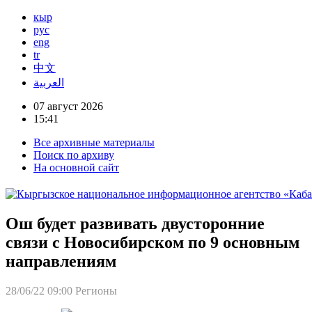
кыр
рус
eng
tr
中文
العربية
07 август 2026
15:41
Все архивные материалы
Поиск по архиву
На основной сайт
Ош будет развивать двусторонние
связи с Новосибирском по 9 основным
направлениям
28/06/22 09:00
Регионы